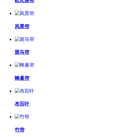
欧式卷帘
风景帘
斑马帘
蜂巢帘
布百叶
竹帘