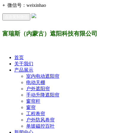
+
微信号：
weixinhao
点击复制微信
富瑞斯（内蒙古）遮阳科技有限公司
首页
关于我们
产品展示
室内电动遮阳帘
电动天棚
户外遮阳帘
手动升降遮阳帘
窗帘杆
窗帘
工程卷帘
户外防风卷帘
单玻磁控百叶
新闻中心