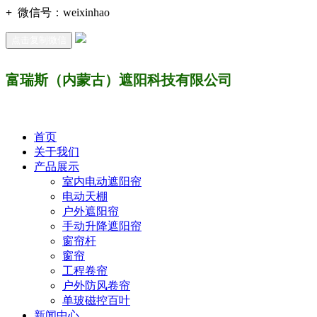
+
微信号：
weixinhao
点击复制微信
富瑞斯（内蒙古）遮阳科技有限公司
首页
关于我们
产品展示
室内电动遮阳帘
电动天棚
户外遮阳帘
手动升降遮阳帘
窗帘杆
窗帘
工程卷帘
户外防风卷帘
单玻磁控百叶
新闻中心