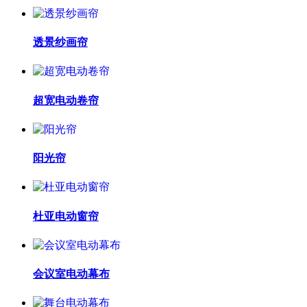
透景纱画帘
超宽电动卷帘
阳光帘
杜亚电动窗帘
会议室电动幕布