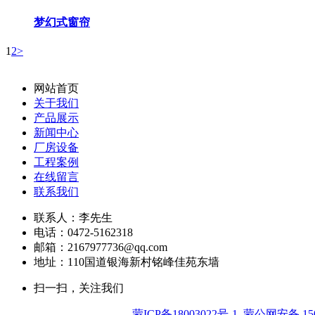
梦幻式窗帘
1
2
>
网站首页
关于我们
产品展示
新闻中心
厂房设备
工程案例
在线留言
联系我们
联系人：李先生
电话：0472-5162318
邮箱：2167977736@qq.com
地址：110国道银海新村铭峰佳苑东墙
扫一扫，关注我们
蒙ICP备18003022号-1
蒙公网安备 1502