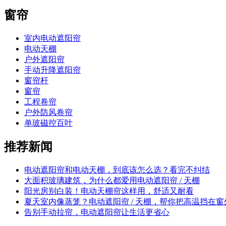
窗帘
室内电动遮阳帘
电动天棚
户外遮阳帘
手动升降遮阳帘
窗帘杆
窗帘
工程卷帘
户外防风卷帘
单玻磁控百叶
推荐新闻
电动遮阳帘和电动天棚，到底该怎么选？看完不纠结
大面积玻璃建筑，为什么都爱用电动遮阳帘 / 天棚
阳光房别白装！电动天棚帘这样用，舒适又耐看
夏天室内像蒸笼？电动遮阳帘 / 天棚，帮你把高温挡在窗
告别手动拉帘，电动遮阳帘让生活更省心