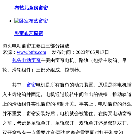
布艺儿童房窗帘
卧室布艺窗帘
包头电动窗帘主要由三部分组成
来源：
www.btfrs.com
| 发布时间：2023年05月17日
包头电动窗帘
主要由窗帘电机、路轨（包括主动箱、吊
轮、滑轮组件）三部分组成、控制器。
其中，
窗帘
电机是所有窗帘的动力装置。原理是将电机插
入主齿轮箱并固定。电机通过旋转中间伸出的铁棒，推动轨道
上的滑板组件实现窗帘的控制开关。事实上，电动窗帘的外观
并不重要，窗帘安装好后，电机就会被遮住。在购买电动窗帘
之前，考虑是单轨单开、单轨双开、双轨单开还是双轨双开。
双开窗帘有一点需要注意:两边的窗帘需要同时打开和关闭，